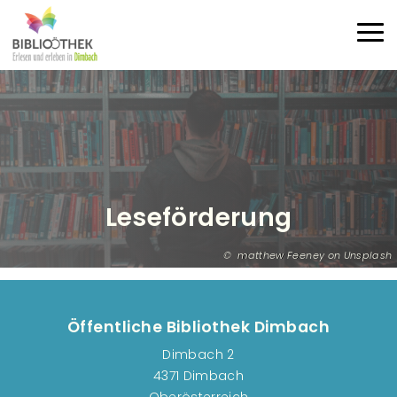
Direkt zum Inhalt
Haup
Leseförderung
matthew Feeney on Unsplash
Öffentliche Bibliothek Dimbach
Dimbach 2
4371 Dimbach