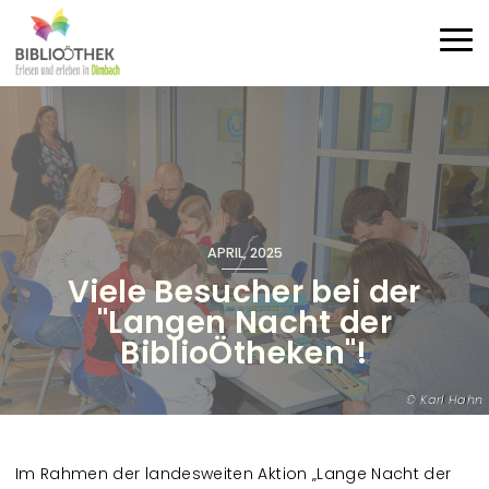
Direkt zum Inhalt
Haup
APRIL, 2025
Viele Besucher bei der
"Langen Nacht der
BiblioÖtheken"!
Karl Hahn
Im Rahmen der landesweiten Aktion „Lange Nacht der