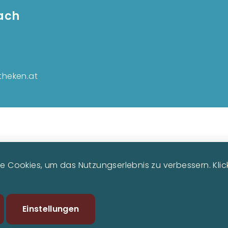
bach
Fußzeilenmenü
theken.at
 Cookies, um das Nutzungserlebnis zu verbessern. Klicke
Zustimmung
Einstellungen
zurückziehen