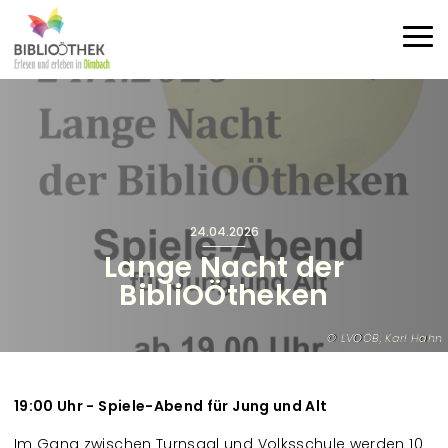
Direkt zum Inhalt
Haup
24.04.2026
Lange Nacht der
BibliOÖtheken
LVOÖB, Karl Hahn
19:00 Uhr - Spiele-Abend für Jung und Alt
Im Gang zwischen Turnsaal und Volksschule werden 10